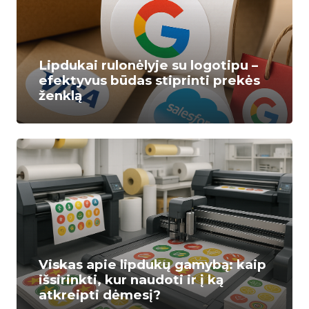
Lipdukai rulonėlyje su logotipu –
efektyvus būdas stiprinti prekės
ženklą
Viskas apie lipdukų gamybą: kaip
išsirinkti, kur naudoti ir į ką
atkreipti dėmesį?