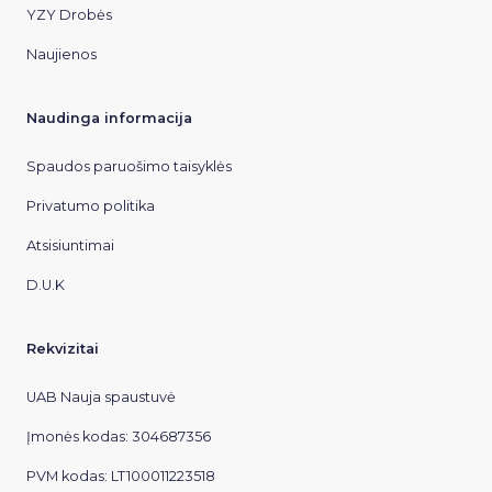
YZY Drobės
Naujienos
Naudinga informacija
Spaudos paruošimo taisyklės
Privatumo politika
Atsisiuntimai
D.U.K
Rekvizitai
UAB Nauja spaustuvė
Įmonės kodas: 304687356
PVM kodas: LT100011223518