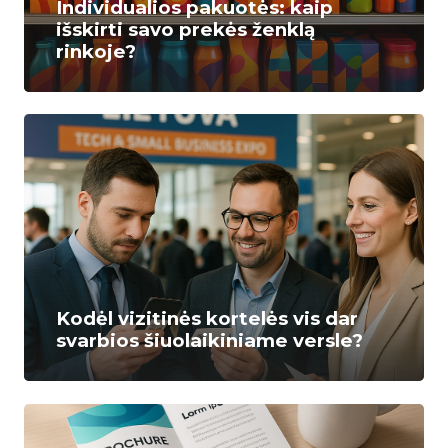
Individualios pakuotės: kaip
išskirti savo prekės ženklą
rinkoje?
Kodėl vizitinės kortelės vis dar
svarbios šiuolaikiniame versle?