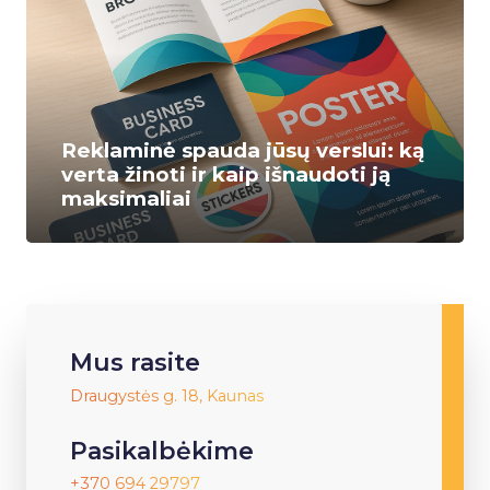
Reklaminė spauda jūsų verslui: ką
verta žinoti ir kaip išnaudoti ją
maksimaliai
Mus rasite
Draugystės g. 18, Kaunas
Pasikalbėkime
+370 694 29797