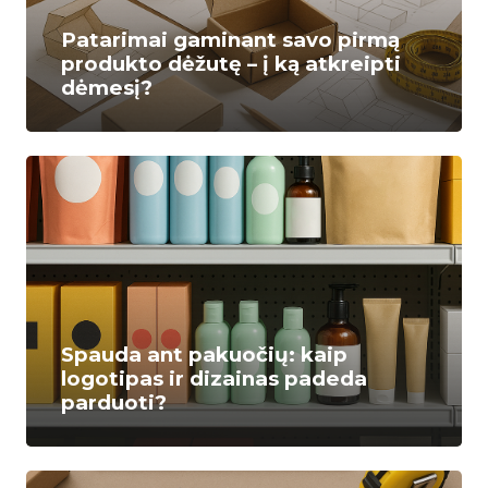
Patarimai gaminant savo pirmą
produkto dėžutę – į ką atkreipti
dėmesį?
Spauda ant pakuočių: kaip
logotipas ir dizainas padeda
parduoti?