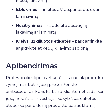
kraštų lakavimą
Išblukimas
– rinkitės UV-atsparius dažus ar
laminavimą
Nusitrynimas
– naudokite apsauginį
lakavimą ar laminatą
Kreivai užklijuotos etiketės
– pasigaminkite
ar įsigykite etikečių klijavimo šabloną
Apibendrimas
Profesionalios lipnios etiketės – tai ne tik produkto
žymėjimas, bet ir jūsų prekės ženklo
ambasadorius, kuris kalba su klientu net tada, kai
jūsų nėra šalia. Investicija į kokybiškas etiketes
atsiperka per didesnį produkto patrauklumą,