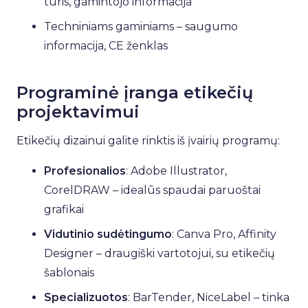
tūris, gamintojo informacija
Techniniams gaminiams – saugumo
informacija, CE ženklas
Programinė įranga etikečių
projektavimui
Etikečių dizainui galite rinktis iš įvairių programų:
Profesionalios
: Adobe Illustrator,
CorelDRAW – idealūs spaudai paruoštai
grafikai
Vidutinio sudėtingumo
: Canva Pro, Affinity
Designer – draugiški vartotojui, su etikečių
šablonais
Specializuotos
: BarTender, NiceLabel – tinka