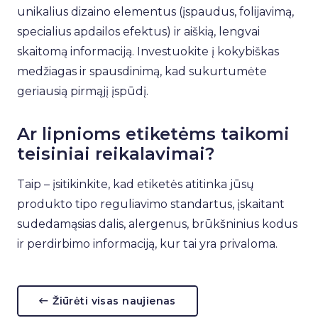
unikalius dizaino elementus (įspaudus, folijavimą,
specialius apdailos efektus) ir aiškią, lengvai
skaitomą informaciją. Investuokite į kokybiškas
medžiagas ir spausdinimą, kad sukurtumėte
geriausią pirmąjį įspūdį.
Ar lipnioms etiketėms taikomi
teisiniai reikalavimai?
Taip – įsitikinkite, kad etiketės atitinka jūsų
produkto tipo reguliavimo standartus, įskaitant
sudedamąsias dalis, alergenus, brūkšninius kodus
ir perdirbimo informaciją, kur tai yra privaloma.
Žiūrėti visas naujienas