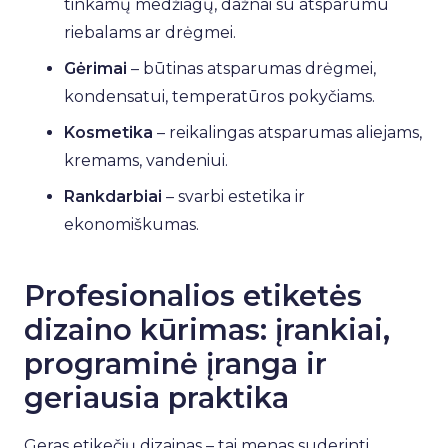
tinkamų medžiagų, dažnai su atsparumu
riebalams ar drėgmei.
Gėrimai
– būtinas atsparumas drėgmei,
kondensatui, temperatūros pokyčiams.
Kosmetika
– reikalingas atsparumas aliejams,
kremams, vandeniui.
Rankdarbiai
– svarbi estetika ir
ekonomiškumas.
Profesionalios etiketės
dizaino kūrimas: įrankiai,
programinė įranga ir
geriausia praktika
Geras etikečių dizainas – tai menas suderinti