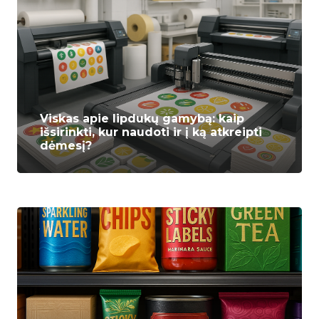
Viskas apie lipdukų gamybą: kaip
išsirinkti, kur naudoti ir į ką atkreipti
dėmesį?