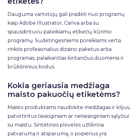
etiketes?
Dauguma vartotojų gali pradėti nuo programų
kaip Adobe Illustrator, Canva arba su
spausdintuvu pateikiamų etikečių kūrimo
programų. Sudėtingesniems poreikiams verta
rinktis profesionalius dizaino paketus arba
programas, palaikančias kintančius duomenis ir
brūkšninius kodus.
Kokia geriausia medžiaga
maisto pakuočių etiketėms?
Maisto produktams naudokite medžiagas ir klijus,
patvirtintus tiesioginiam ar netiesioginiam sąlyčiui
su maistu. Sintetinės plėvelės užtikrina
patvarumą ir atsparumą, o popierius yra