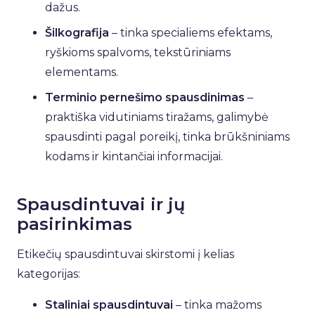
dažus.
Šilkografija
– tinka specialiems efektams,
ryškioms spalvoms, tekstūriniams
elementams.
Terminio pernešimo spausdinimas
–
praktiška vidutiniams tiražams, galimybė
spausdinti pagal poreikį, tinka brūkšniniams
kodams ir kintančiai informacijai.
Spausdintuvai ir jų
pasirinkimas
Etikečių spausdintuvai skirstomi į kelias
kategorijas:
Staliniai spausdintuvai
– tinka mažoms