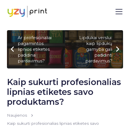
Ar profesionaliai
Lipdukai verslui:
pagamintos
kaip lipdukų
lipnios etiketės
gamyba gali
padidina
padidinti
pardavimus?
pardavimus?
Kaip sukurti profesionalias
lipnias etiketes savo
produktams?
Naujienos
Kaip sukurti profesionalias lipnias etiketes savo