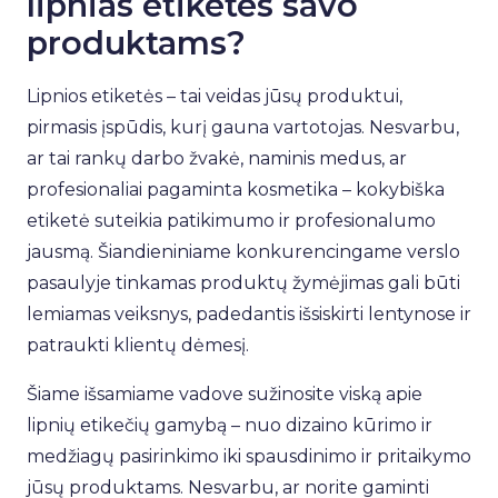
lipnias etiketes savo
produktams?
Lipnios etiketės – tai veidas jūsų produktui,
pirmasis įspūdis, kurį gauna vartotojas. Nesvarbu,
ar tai rankų darbo žvakė, naminis medus, ar
profesionaliai pagaminta kosmetika – kokybiška
etiketė suteikia patikimumo ir profesionalumo
jausmą. Šiandieniniame konkurencingame verslo
pasaulyje tinkamas produktų žymėjimas gali būti
lemiamas veiksnys, padedantis išsiskirti lentynose ir
patraukti klientų dėmesį.
Šiame išsamiame vadove sužinosite viską apie
lipnių etikečių gamybą – nuo dizaino kūrimo ir
medžiagų pasirinkimo iki spausdinimo ir pritaikymo
jūsų produktams. Nesvarbu, ar norite gaminti