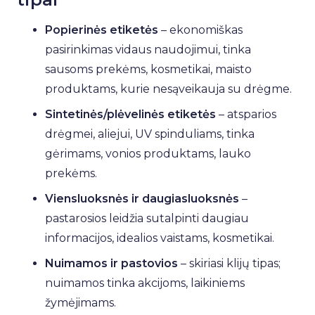
Popierinės etiketės
– ekonomiškas
pasirinkimas vidaus naudojimui, tinka
sausoms prekėms, kosmetikai, maisto
produktams, kurie nesąveikauja su drėgme.
Sintetinės/plėvelinės etiketės
– atsparios
drėgmei, aliejui, UV spinduliams, tinka
gėrimams, vonios produktams, lauko
prekėms.
Viensluoksnės ir daugiasluoksnės
–
pastarosios leidžia sutalpinti daugiau
informacijos, idealios vaistams, kosmetikai.
Nuimamos ir pastovios
– skiriasi klijų tipas;
nuimamos tinka akcijoms, laikiniems
žymėjimams.