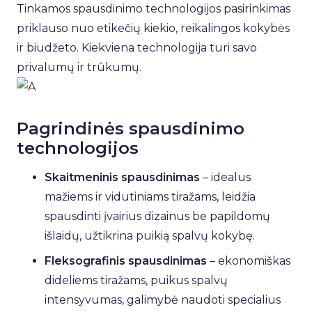
Tinkamos spausdinimo technologijos pasirinkimas
priklauso nuo etikečių kiekio, reikalingos kokybės
ir biudžeto. Kiekviena technologija turi savo
privalumų ir trūkumų.
Pagrindinės spausdinimo
technologijos
Skaitmeninis spausdinimas
– idealus
mažiems ir vidutiniams tiražams, leidžia
spausdinti įvairius dizainus be papildomų
išlaidų, užtikrina puikią spalvų kokybę.
Fleksografinis spausdinimas
– ekonomiškas
dideliems tiražams, puikus spalvų
intensyvumas, galimybė naudoti specialius