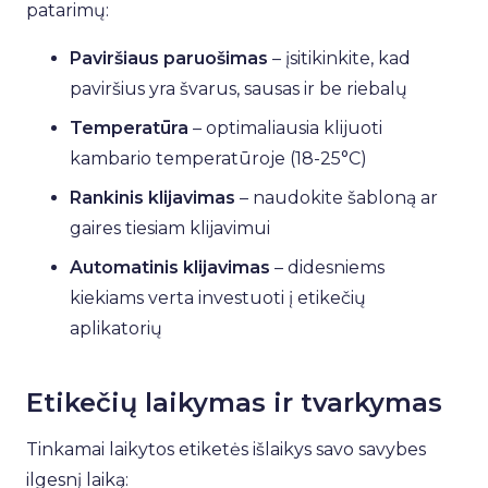
patarimų:
Paviršiaus paruošimas
– įsitikinkite, kad
paviršius yra švarus, sausas ir be riebalų
Temperatūra
– optimaliausia klijuoti
kambario temperatūroje (18-25°C)
Rankinis klijavimas
– naudokite šabloną ar
gaires tiesiam klijavimui
Automatinis klijavimas
– didesniems
kiekiams verta investuoti į etikečių
aplikatorių
Etikečių laikymas ir tvarkymas
Tinkamai laikytos etiketės išlaikys savo savybes
ilgesnį laiką: