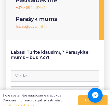
Pasikalbėkime
+370 694 29797
Parašyk mums
labas@yzyprint.lt
Labas! Turite klausimų? Parašykite
mums – bus YZY!
Šioje svetainėje naudojame slapukus.
Uždaryti
Daugiau informacijos galite rasti mūsų
privatumo politikoje
.