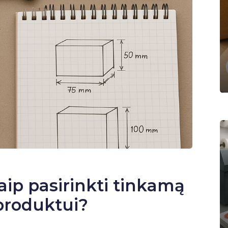
ip pasirinkti tinkamą
produktui?