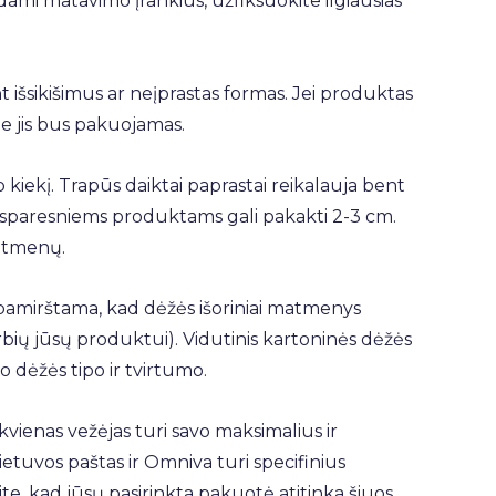
i matavimo įrankius, užfiksuokite ilgiausias
t išsikišimus ar neįprastas formas. Jei produktas
oje jis bus pakuojamas.
 kiekį. Trapūs daiktai paprastai reikalauja bent
Atsparesniems produktams gali pakakti 2-3 cm.
atmenų.
i pamirštama, kad dėžės išoriniai matmenys
arbių jūsų produktui). Vidutinis kartoninės dėžės
uo dėžės tipo ir tvirtumo.
kvienas vežėjas turi savo maksimalius ir
ietuvos paštas ir Omniva turi specifinius
ite, kad jūsų pasirinkta pakuotė atitinka šiuos