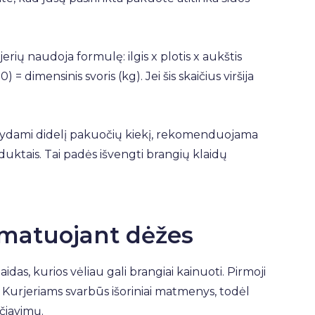
erių naudoja formulę: ilgis x plotis x aukštis
= dimensinis svoris (kg). Jei šis skaičius viršija
akydami didelį pakuočių kiekį, rekomenduojama
roduktais. Tai padės išvengti brangių klaidų
 matuojant dėžes
das, kurios vėliau gali brangiai kainuoti. Pirmoji
. Kurjeriams svarbūs išoriniai matmenys, todėl
ičiavimų.