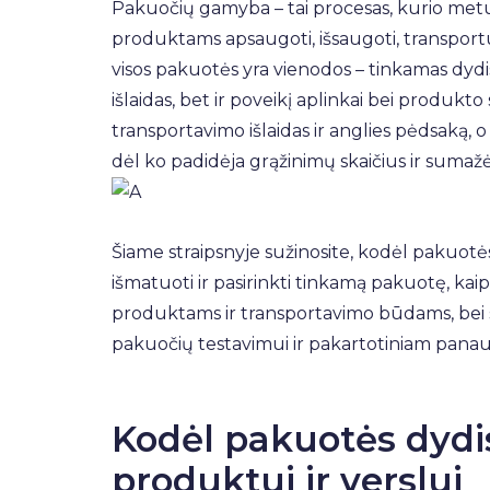
Pakuočių gamyba – tai procesas, kurio metu
produktams apsaugoti, išsaugoti, transportuo
visos pakuotės yra vienodos – tinkamas dydis 
išlaidas, bet ir poveikį aplinkai bei produ
transportavimo išlaidas ir anglies pėdsaką, 
dėl ko padidėja grąžinimų skaičius ir sumažė
Šiame straipsnyje sužinosite, kodėl pakuotės d
išmatuoti ir pasirinkti tinkamą pakuotę, kai
produktams ir transportavimo būdams, bei s
pakuočių testavimui ir pakartotiniam panau
Kodėl pakuotės dydi
produktui ir verslui