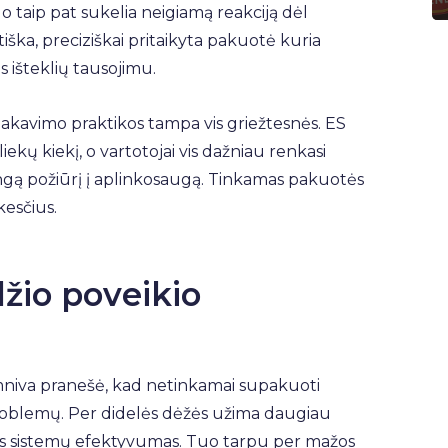
 taip pat sukelia neigiamą reakciją dėl
ka, preciziškai pritaikyta pakuotė kuria
 išteklių tausojimu.
 pakavimo praktikos tampa vis griežtesnės. ES
ekų kiekį, o vartotojai vis dažniau renkasi
ngą požiūrį į aplinkosaugą. Tinkamas pakuotės
kesčius.
žio poveikio
Omniva pranešė, kad netinkamai supakuoti
 problemų. Per didelės dėžės užima daugiau
as sistemų efektyvumas. Tuo tarpu per mažos