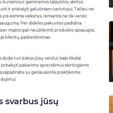
 kuriamos ir gaminamos talpyklos, skirtos
ti ir pristatyti galutiniam vartotojui. Tačiau ne
yra esminis veiksnys, lemiantis ne tik verslo
kto saugumą. Per didelės pakuotės padidina
o per mažos gali neužtikrinti produkto apsaugos,
ja klientų pasitenkinimas.
ydis turi įtakos jūsų verslui, kaip tiksliai
p pritaikyti pakavimo sprendimus skirtingiems
usipažinsite su geriausiomis praktikomis
dojimui.
s svarbus jūsų