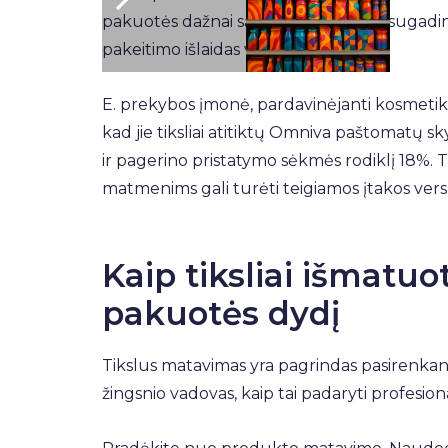
pakuotės dažnai sąlygoja produktų sugadini
pakeitimo išlaidas verslams.
E. prekybos įmonė, pardavinėjanti kosmetik
kad jie tiksliai atitiktų Omniva paštomatų s
ir pagerino pristatymo sėkmės rodiklį 18%. 
matmenims gali turėti teigiamos įtakos vers
Kaip tiksliai išmatuot
pakuotės dydį
Tikslus matavimas yra pagrindas pasirenkant
žingsnio vadovas, kaip tai padaryti profesional