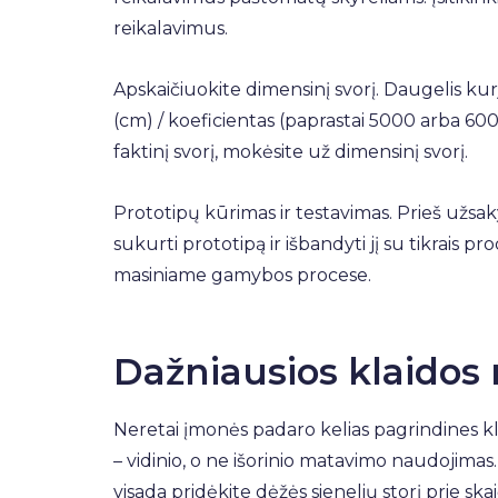
reikalavimus.
Apskaičiuokite dimensinį svorį. Daugelis kurj
(cm) / koeficientas (paprastai 5000 arba 6000) 
faktinį svorį, mokėsite už dimensinį svorį.
Prototipų kūrimas ir testavimas. Prieš užs
sukurti prototipą ir išbandyti jį su tikrais p
masiniame gamybos procese.
Dažniausios klaidos
Neretai įmonės padaro kelias pagrindines klai
– vidinio, o ne išorinio matavimo naudojimas
visada pridėkite dėžės sienelių storį prie ska