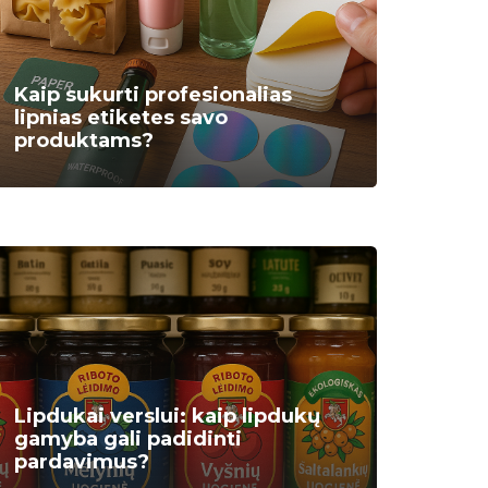
Kaip sukurti profesionalias
lipnias etiketes savo
produktams?
Lipdukai verslui: kaip lipdukų
gamyba gali padidinti
pardavimus?