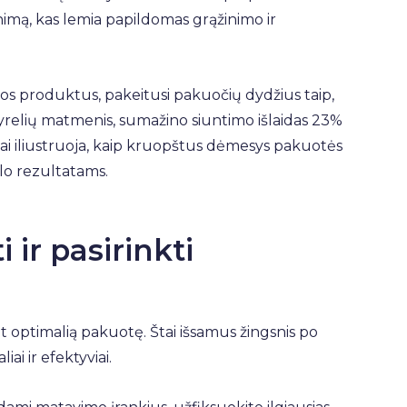
mą, kas lemia papildomas grąžinimo ir
os produktus, pakeitusi pakuočių dydžius taip,
kyrelių matmenis, sumažino siuntimo išlaidas 23%
Tai iliustruoja, kaip kruopštus dėmesys pakuotės
lo rezultatams.
i ir pasirinkti
 optimalią pakuotę. Štai išsamus žingsnis po
iai ir efektyviai.