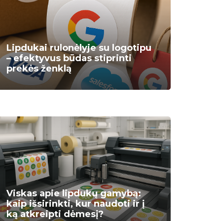
Lipdukai rulonėlyje su logotipu
– efektyvus būdas stiprinti
prekės ženklą
Viskas apie lipdukų gamybą:
kaip išsirinkti, kur naudoti ir į
ką atkreipti dėmesį?