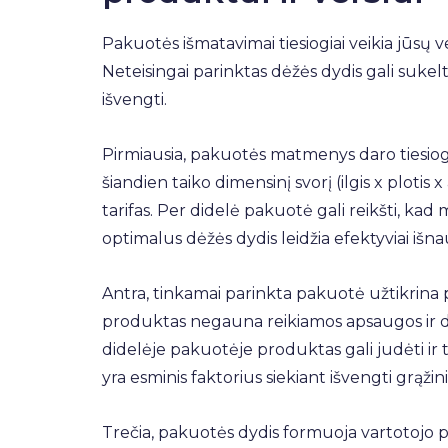
Pakuotės išmatavimai tiesiogiai veikia jūsų ve
Neteisingai parinktas dėžės dydis gali sukelt
išvengti.
Pirmiausia, pakuotės matmenys daro tiesiogi
šiandien taiko dimensinį svorį (ilgis x plotis 
tarifas. Per didelė pakuotė gali reikšti, ka
optimalus dėžės dydis leidžia efektyviai išna
Antra, tinkamai parinkta pakuotė užtikrin
produktas negauna reikiamos apsaugos ir da
didelėje pakuotėje produktas gali judėti ir t
yra esminis faktorius siekiant išvengti grąžin
Trečia, pakuotės dydis formuoja vartotojo pa