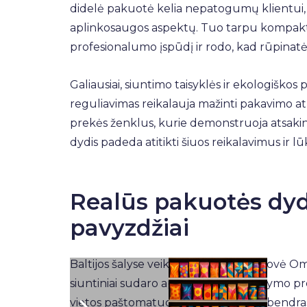
didelė pakuotė kelia nepatogumų klientui, o
aplinkosaugos aspektų. Tuo tarpu kompaktiš
profesionalumo įspūdį ir rodo, kad rūpinatės
Galiausiai, siuntimo taisyklės ir ekologiškos
reguliavimas reikalauja mažinti pakavimo atli
prekės ženklus, kurie demonstruoja atsaki
dydis padeda atitikti šiuos reikalavimus ir lū
Realūs pakuotės dyd
pavyzdžiai
Baltijos šalyse veikianti siuntų bendrovė 
siuntiniai sudaro apie 15% visų pristatymo
vietos paštomatuose, dėl ko mažėja bendr