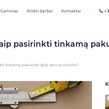
Gaminiai
Atlikti darbai
Kontaktai
+3
ip pasirinkti tinkamą paku
kti tinkamą pakuotės dydį savo produktui?
K