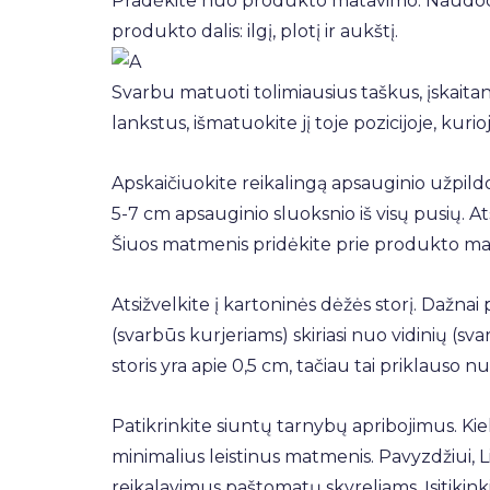
Pradėkite nuo produkto matavimo. Naudodam
produkto dalis: ilgį, plotį ir aukštį.
Svarbu matuoti tolimiausius taškus, įskaitan
lankstus, išmatuokite jį toje pozicijoje, kuri
Apskaičiuokite reikalingą apsauginio užpildo
5-7 cm apsauginio sluoksnio iš visų pusių. 
Šiuos matmenis pridėkite prie produkto m
Atsižvelkite į kartoninės dėžės storį. Dažna
(svarbūs kurjeriams) skiriasi nuo vidinių (sv
storis yra apie 0,5 cm, tačiau tai priklauso n
Patikrinkite siuntų tarnybų apribojimus. Kie
minimalius leistinus matmenis. Pavyzdžiui, L
reikalavimus paštomatų skyreliams. Įsitikink