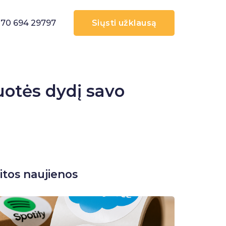
70 694 29797
Siųsti užklausą
otės dydį savo
itos naujienos