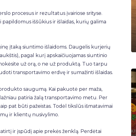
rslo procesus ir rezultatus įvairiose srityse.
i papildomus iššūkius ir išlaidas, kurių galima
nę įtaką siuntimo išlaidoms. Daugelis kurjerių
x aukštis), pagal kurį apskaičiuojamas siuntinio
d mokėsite už orą, o ne už produktą. Tuo tarpu
udoti transportavimo erdvę ir sumažinti išlaidas.
a produkto saugumą. Kai pakuotė per maža,
žniau patiria žalą transportavimo metu. Per
aip pat būti pažeistas. Todėl tikslūs išmatavimai
imų ir klientų nusivylimo.
tirtį ir įspūdį apie prekės ženklą. Perdėtai