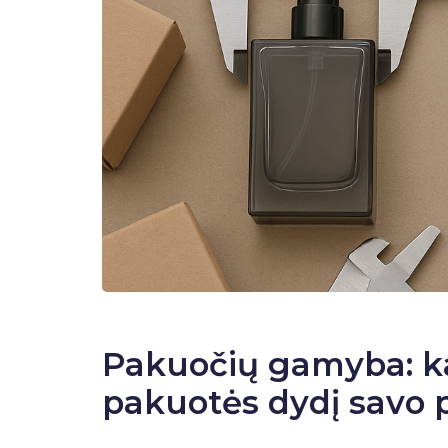
Pakuočių gamyba: ka
pakuotės dydį savo 